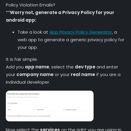
Policy Violation Emails?
**
Worry not, generate a Privacy Policy for your
android app:
Take a look at
App Privacy Policy Generator
, a
web app to generate a generic privacy policy for
your app.
It is fair simple.
Add you
app name
, select the
dev type
and enter
your
company name
or your
real name
if you are a
individual developer.
Now select the
services
on the right you are using in