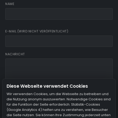
NAME
E-MAIL (WIRD NICHT VERÖFFENTLICHT)
NACHRICHT
Diese Webseite verwendet Cookies
Wir verwenden Cookies, um die Webseite zu betreiben und
die Nutzung anonym auszuwerten. Notwendige Cookies sind
Ich bin damit einverstanden, dass mein Name, meine E-Mail
für die Funktion der Seite erforderlich. Statistik-Cookies
und meine IP gespeichert werden.
(Google Analytics 4) helfen uns zu verstehen, wie Besucher
die Seite nutzen. Sie können Ihre Zustimmung jederzeit unten