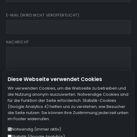
E-MAIL (WIRD NICHT VERÖFFENTLICHT)
NACHRICHT
Diese Webseite verwendet Cookies
Wir verwenden Cookies, um die Webseite zu betreiben und
die Nutzung anonym auszuwerten. Notwendige Cookies sind
Ich bin damit einverstanden, dass mein Name, meine E-Mail
für die Funktion der Seite erforderlich. Statistik-Cookies
und meine IP gespeichert werden.
(Google Analytics 4) helfen uns zu verstehen, wie Besucher
die Seite nutzen. Sie können Ihre Zustimmung jederzeit unten
im Footer widerrufen.
KOMMENTAR ABSENDEN
Notwendig (immer aktiv)
Statistik (Google Analytics)