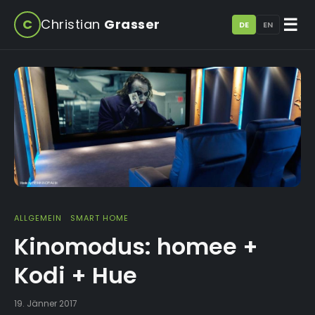
☰
C
Christian
Grasser
DE
EN
ALLGEMEIN
SMART HOME
Kinomodus: homee +
Kodi + Hue
19. Jänner 2017