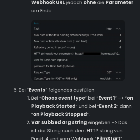
Webhook URL
jedoch
ohne
die
Parameter
am Ende
Bei “
Events
” folgendes ausfüllen
Bei “
Choos event type
” bei “
Event 1
” –> “
on
Playback Started
” und bei “
Event 2
” dann
“
on Playback Stopped
“.
Var subbed arg string
eingeben –> Das
ist der String nach dem HTTP string von
Punkt 4 und vom Webhook “
FilmStart
”